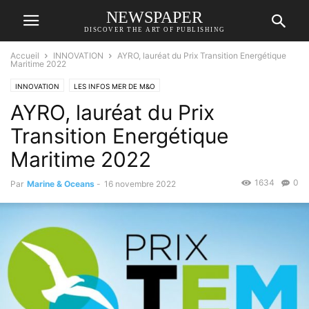
NEWSPAPER
DISCOVER THE ART OF PUBLISHING
Accueil
INNOVATION
AYRO, lauréat du Prix Transition Energétique
Maritime 2022
INNOVATION
LES INFOS MER DE M&O
AYRO, lauréat du Prix
Transition Energétique
Maritime 2022
1634
0
Par
Marine & Oceans
-
16 novembre 2022