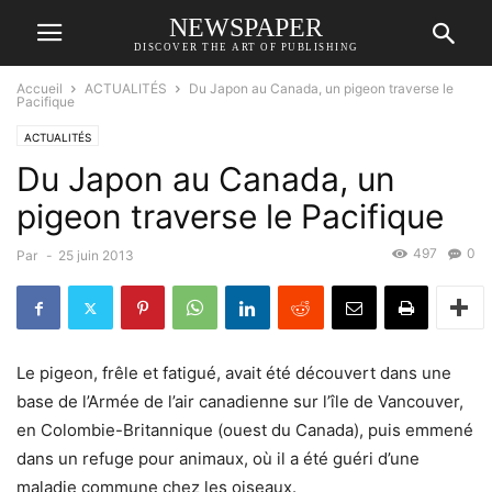
NEWSPAPER
DISCOVER THE ART OF PUBLISHING
Accueil
ACTUALITÉS
Du Japon au Canada, un pigeon traverse le
Pacifique
ACTUALITÉS
Du Japon au Canada, un
pigeon traverse le Pacifique
497
0
Par
-
25 juin 2013
Le pigeon, frêle et fatigué, avait été découvert dans une
base de l’Armée de l’air canadienne sur l’île de Vancouver,
en Colombie-Britannique (ouest du Canada), puis emmené
dans un refuge pour animaux, où il a été guéri d’une
maladie commune chez les oiseaux.