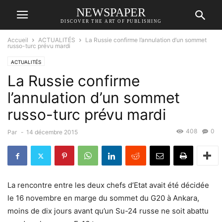
NEWSPAPER
DISCOVER THE ART OF PUBLISHING
Accueil
ACTUALITÉS
La Russie confirme l’annulation d’un sommet
russo-turc prévu mardi
ACTUALITÉS
La Russie confirme
l’annulation d’un sommet
russo-turc prévu mardi
408
0
Par
-
14 décembre 2015
La rencontre entre les deux chefs d’Etat avait été décidée
le 16 novembre en marge du sommet du G20 à Ankara,
moins de dix jours avant qu’un Su-24 russe ne soit abattu