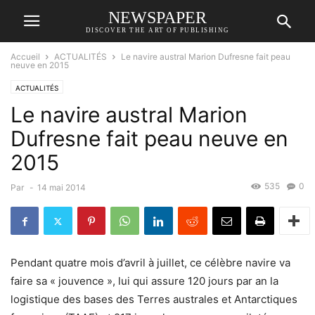
NEWSPAPER
DISCOVER THE ART OF PUBLISHING
Accueil
ACTUALITÉS
Le navire austral Marion Dufresne fait peau
neuve en 2015
ACTUALITÉS
Le navire austral Marion
Dufresne fait peau neuve en
2015
535
0
Par
-
14 mai 2014
Pendant quatre mois d’avril à juillet, ce célèbre navire va
faire sa « jouvence », lui qui assure 120 jours par an la
logistique des bases des Terres australes et Antarctiques