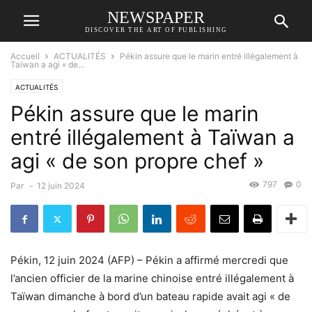
NEWSPAPER
DISCOVER THE ART OF PUBLISHING
Accueil
ACTUALITÉS
Pékin assure que le marin entré illégalement à
Taïwan a agi « de...
ACTUALITÉS
Pékin assure que le marin
entré illégalement à Taïwan a
agi « de son propre chef »
797
0
Par
-
12 juin 2024
Pékin, 12 juin 2024 (AFP) – Pékin a affirmé mercredi que
l’ancien officier de la marine chinoise entré illégalement à
Taïwan dimanche à bord d’un bateau rapide avait agi « de