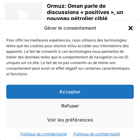
Ormuz: Oman parle de
discussions « positives », un
nouveau pétrolier ciblé
8 août 2026
Gérer le consentement
Pour offrir les meilleures expériences, nous utilisons des technologies
telles que les cookies pour stocker et/ou accéder aux informations des
appareils. Le fait de consentir à ces technologies nous permettra de
traiter des données telles que le comportement de navigation ou les ID
uniques sur ce site. Le fait de ne pas consentir ou de retirer son
consentement peut avoir un effet négatif sur certaines caractéristiques
et fonctions.
À PROPOS
Accepter
SUIVEZ NOUS
Refuser
Voir les préférences
© 2023 - Marine & Océans
Politique de confidentialité
Politique de confidentialité