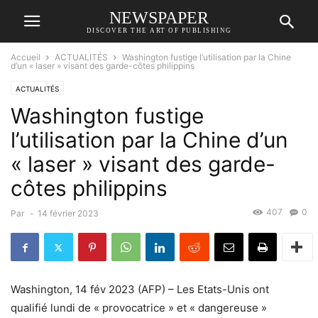
NEWSPAPER
DISCOVER THE ART OF PUBLISHING
Accueil
ACTUALITÉS
Washington fustige l’utilisation par la Chine
d’un « laser » visant des garde-côtes philippins
ACTUALITÉS
Washington fustige
l’utilisation par la Chine d’un
« laser » visant des garde-
côtes philippins
407
0
Par
-
14 février 2023
Washington, 14 fév 2023 (AFP) – Les Etats-Unis ont
qualifié lundi de « provocatrice » et « dangereuse »