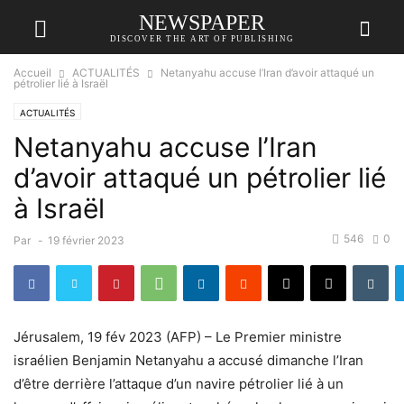
NEWSPAPER
DISCOVER THE ART OF PUBLISHING
Accueil
ACTUALITÉS
Netanyahu accuse l’Iran d’avoir attaqué un
pétrolier lié à Israël
ACTUALITÉS
Netanyahu accuse l’Iran
d’avoir attaqué un pétrolier lié
à Israël
546
0
Par
-
19 février 2023
Jérusalem, 19 fév 2023 (AFP) – Le Premier ministre
israélien Benjamin Netanyahu a accusé dimanche l’Iran
d’être derrière l’attaque d’un navire pétrolier lié à un